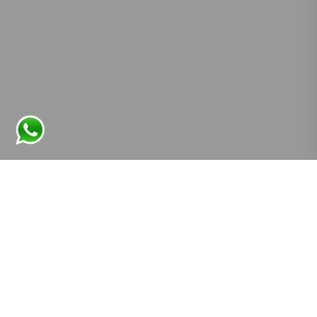
Â© 2024 FIOS Inmobiliaria. Sitio realizado por
Astronaut.
Volver
Venta Departamento En
Construccion De Tres