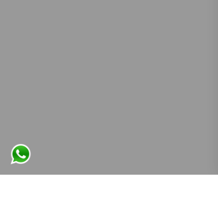
Teléfonos:
4262973 / +54 341 2505222
Email:
info@fios.com.ar
Â© 2024 FIOS Inmobiliaria. Sitio realizado por
Astronaut.